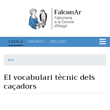
Vés
al
contingut
CATALÀ
ESPAÑOL
ENGLISH
Inici
El vocabulari tècnic dels
caçadors