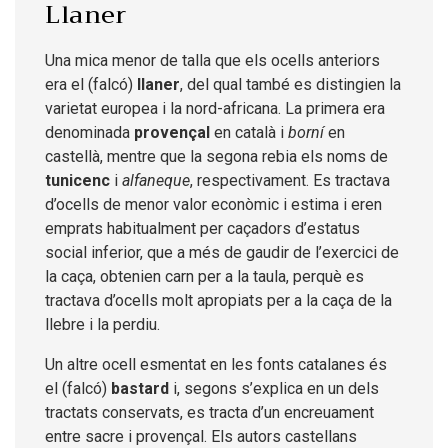
Llaner
Una mica menor de talla que els ocells anteriors
era el (falcó)
llaner
, del qual també es distingien la
varietat europea i la nord-africana. La primera era
denominada
provençal
en català i
borní
en
castellà, mentre que la segona rebia els noms de
tunicenc
i
alfaneque
, respectivament. Es tractava
d’ocells de menor valor econòmic i estima i eren
emprats habitualment per caçadors d’estatus
social inferior, que a més de gaudir de l’exercici de
la caça, obtenien carn per a la taula, perquè es
tractava d’ocells molt apropiats per a la caça de la
llebre i la perdiu.
Un altre ocell esmentat en les fonts catalanes és
el (falcó)
bastard
i, segons s’explica en un dels
tractats conservats, es tracta d’un encreuament
entre sacre i provençal. Els autors castellans