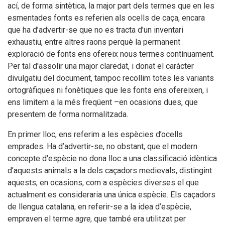
ací, de forma sintètica, la major part dels termes que en les
esmentades fonts es referien als ocells de caça, encara
que ha d’advertir-se que no es tracta d’un inventari
exhaustiu, entre altres raons perquè la permanent
exploració de fonts ens ofereix nous termes contínuament.
Per tal d'assolir una major claredat, i donat el caràcter
divulgatiu del document, tampoc recollim totes les variants
ortogràfiques ni fonètiques que les fonts ens ofereixen, i
ens limitem a la més freqüent –en ocasions dues, que
presentem de forma normalitzada.
En primer lloc, ens referim a les espècies d’ocells
emprades. Ha d’advertir-se, no obstant, que el modern
concepte d'espècie no dona lloc a una classificació idèntica
d’aquests animals a la dels caçadors medievals, distingint
aquests, en ocasions, com a espècies diverses el que
actualment es consideraria una única espècie. Els caçadors
de llengua catalana, en referir-se a la idea d’espècie,
empraven el terme
agre
, que també era utilitzat per