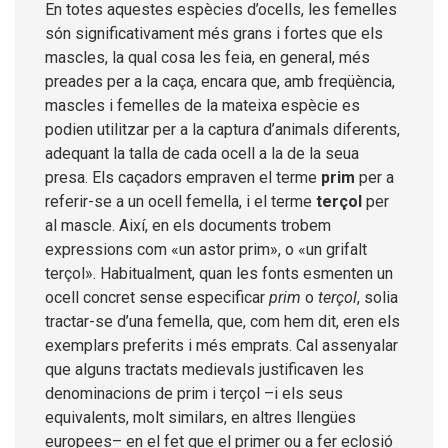
En totes aquestes espècies d’ocells, les femelles
són significativament més grans i fortes que els
mascles, la qual cosa les feia, en general, més
preades per a la caça, encara que, amb freqüència,
mascles i femelles de la mateixa espècie es
podien utilitzar per a la captura d’animals diferents,
adequant la talla de cada ocell a la de la seua
presa. Els caçadors empraven el terme
prim
per a
referir-se a un ocell femella, i el terme
terçol
per
al mascle. Així, en els documents trobem
expressions com «un astor prim», o «un grifalt
terçol». Habitualment, quan les fonts esmenten un
ocell concret sense especificar
prim
o
terçol
, solia
tractar-se d’una femella, que, com hem dit, eren els
exemplars preferits i més emprats. Cal assenyalar
que alguns tractats medievals justificaven les
denominacions de prim i terçol –i els seus
equivalents, molt similars, en altres llengües
europees– en el fet que el primer ou a fer eclosió