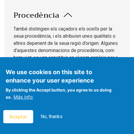
Procedència
També distingien els caçadors els ocells per la
seua procedència, i els atribuïen unes qualitats o
altres depenent de la seua regió d’origen. Algunes
d’aquestes denominacions de procedència, com
hem vist, es van constituir en el nom genèric per a
l’espècie en qüestió, com
provençal
,
tunicenc
o
We use cookies on this site to
barbaresc
, deixant d’assenyalar realment la
procedència concreta de cada exemplar d’aquesta
enhance your user experience
espècie. No obstant això, altres gentilicis sí que
By clicking the Accept button, you agree to us doing
van conservar el significat de precisar l’origen
Más info
so.
concret dels exemplars i recollir les
característiques pròpies dels ocells d’aquest lloc.
Així, podem destacar els
falcons sards
, originaris
Aceptar
No, thanks
de l’illa de Sardenya, que eren
munterins
amb
característiques singulars que els feien molt