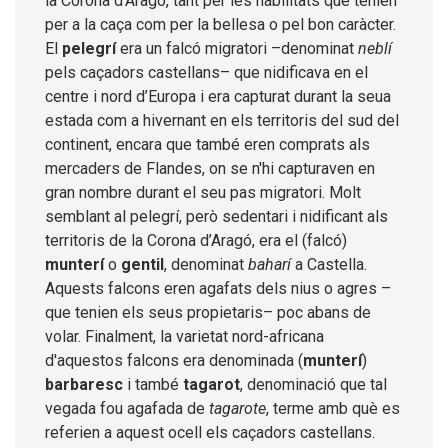
la Corona d’Aragó, tant per les habilitats que tenien
per a la caça com per la bellesa o pel bon caràcter.
El
pelegrí
era un falcó migratori –denominat
neblí
pels caçadors castellans– que nidificava en el
centre i nord d’Europa i era capturat durant la seua
estada com a hivernant en els territoris del sud del
continent, encara que també eren comprats als
mercaders de Flandes, on se n'hi capturaven en
gran nombre durant el seu pas migratori. Molt
semblant al pelegrí, però sedentari i nidificant als
territoris de la Corona d’Aragó, era el (falcó)
munterí
o
gentil
, denominat
baharí
a Castella.
Aquests falcons eren agafats dels nius o agres –
que tenien els seus propietaris– poc abans de
volar. Finalment, la varietat nord-africana
d'aquestos falcons era denominada (
munterí
)
barbaresc
i també
tagarot
, denominació que tal
vegada fou agafada de
tagarote
, terme amb què es
referien a aquest ocell els caçadors castellans.