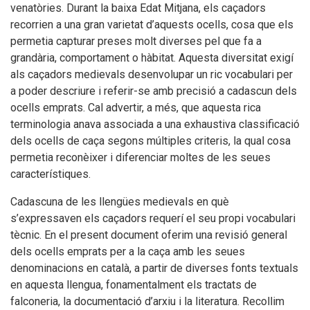
venatòries. Durant la baixa Edat Mitjana, els caçadors
recorrien a una gran varietat d’aquests ocells, cosa que els
permetia capturar preses molt diverses pel que fa a
grandària, comportament o hàbitat. Aquesta diversitat exigí
als caçadors medievals desenvolupar un ric vocabulari per
a poder descriure i referir-se amb precisió a cadascun dels
ocells emprats. Cal advertir, a més, que aquesta rica
terminologia anava associada a una exhaustiva classificació
dels ocells de caça segons múltiples criteris, la qual cosa
permetia reconèixer i diferenciar moltes de les seues
característiques.
Cadascuna de les llengües medievals en què
s’expressaven els caçadors requerí el seu propi vocabulari
tècnic. En el present document oferim una revisió general
dels ocells emprats per a la caça amb les seues
denominacions en català, a partir de diverses fonts textuals
en aquesta llengua, fonamentalment els tractats de
falconeria, la documentació d’arxiu i la literatura. Recollim