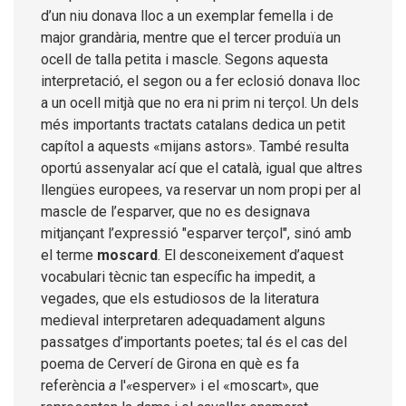
d’un niu donava lloc a un exemplar femella i de
major grandària, mentre que el tercer produïa un
ocell de talla petita i mascle. Segons aquesta
interpretació, el segon ou a fer eclosió donava lloc
a un ocell mitjà que no era ni prim ni terçol. Un dels
més importants tractats catalans dedica un petit
capítol a aquests «mijans astors». També resulta
oportú assenyalar ací que el català, igual que altres
llengües europees, va reservar un nom propi per al
mascle de l’esparver, que no es designava
mitjançant l’expressió "esparver terçol", sinó amb
el terme
moscard
. El desconeixement d’aquest
vocabulari tècnic tan específic ha impedit, a
vegades, que els estudiosos de la literatura
medieval interpretaren adequadament alguns
passatges d’importants poetes; tal és el cas del
poema de Cerverí de Girona en què es fa
referència
a
l'
«
esperver» i el «moscart», que