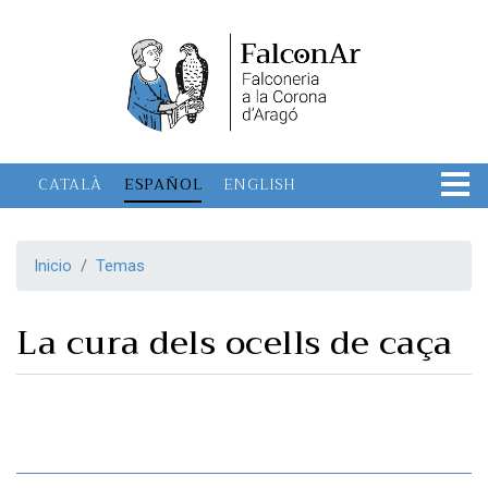
Pasar
al
contenido
principal
CATALÀ
ESPAÑOL
ENGLISH
Inicio
Temas
La cura dels ocells de caça